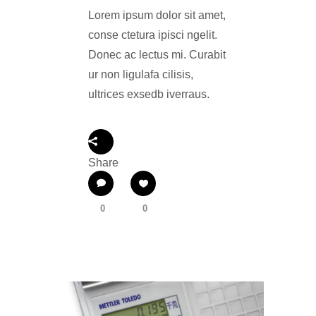
Lorem ipsum dolor sit amet,
conse ctetura ipisci ngelit.
Donec ac lectus mi. Curabit
ur non ligulafa cilisis,
ultrices exsedb iverraus.
Share
0
0